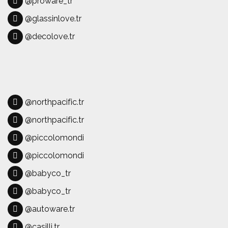
@proware_tr
@glassinlove.tr
@decolove.tr
@northpacific.tr
@northpacific.tr
@piccolomondi
@piccolomondi
@babyco_tr
@babyco_tr
@autoware.tr
@casilli.tr