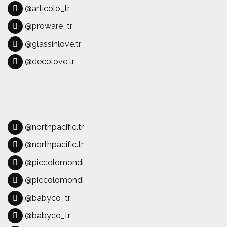
@articolo_tr
@proware_tr
@glassinlove.tr
@decolove.tr
@northpacific.tr
@northpacific.tr
@piccolomondi
@piccolomondi
@babyco_tr
@babyco_tr