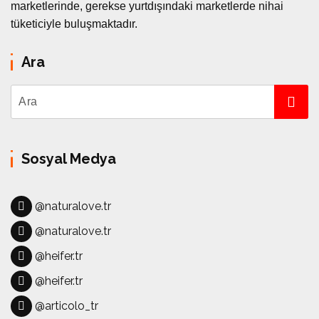
marketlerinde, gerekse yurtdışındaki marketlerde nihai
tüketiciyle buluşmaktadır.
Ara
Sosyal Medya
@naturalove.tr
@naturalove.tr
@heifer.tr
@heifer.tr
@articolo_tr